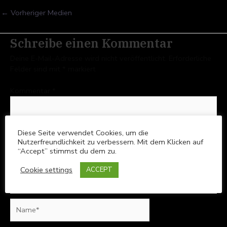
←
Vorheriger Medien
Schreibe einen Kommentar
Deine E-Mail-Adresse wird nicht veröffentlicht.
Erforderliche
Felder sind mit
*
markiert
Kommentar
*
Diese Seite verwendet Cookies, um die
Nutzerfreundlichkeit zu verbessern. Mit dem Klicken auf
“Accept” stimmst du dem zu.
Cookie settings
ACCEPT
Name*