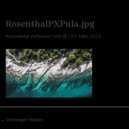
Zum
Inhalt
springen
RosenthalPXPula.jpg
Kommentar verfassen
/ Von
@
/
27. März 2021
←
Vorheriger Medien