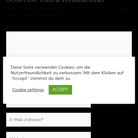
Deine E-Mail-Adresse wird nicht veröffentlicht.
Erforderliche
Felder sind mit
*
markiert
Kommentar
*
Diese Seite verwendet Cookies, um die
Nutzerfreundlichkeit zu verbessern. Mit dem Klicken auf
“Accept” stimmst du dem zu.
Cookie settings
ACCEPT
Name*
E-
Mail-
Adresse*
Website